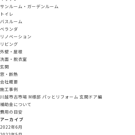
サンルーム・ガーデンルーム
トイレ
バスルーム
ベランダ
リノベーション
リビング
外壁・屋根
洗面・脱衣室
玄関
窓・断熱
会社概要
施工事例
川越市古市場 M様邸 パッとリフォーム 玄関ドア編
補助金について
費用の目安
アーカイブ
2022年6月
2022年5月