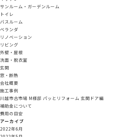
サンルーム・ガーデンルーム
トイレ
バスルーム
ベランダ
リノベーション
リビング
外壁・屋根
洗面・脱衣室
玄関
窓・断熱
会社概要
施工事例
川越市古市場 M様邸 パッとリフォーム 玄関ドア編
補助金について
費用の目安
アーカイブ
2022年6月
2022年5月