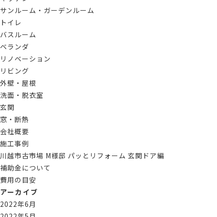
サンルーム・ガーデンルーム
トイレ
バスルーム
ベランダ
リノベーション
リビング
外壁・屋根
洗面・脱衣室
玄関
窓・断熱
会社概要
施工事例
川越市古市場 M様邸 パッとリフォーム 玄関ドア編
補助金について
費用の目安
アーカイブ
2022年6月
2022年5月