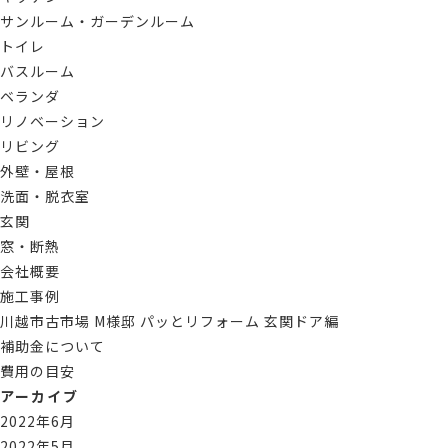
サンルーム・ガーデンルーム
トイレ
バスルーム
ベランダ
リノベーション
リビング
外壁・屋根
洗面・脱衣室
玄関
窓・断熱
会社概要
施工事例
川越市古市場 M様邸 パッとリフォーム 玄関ドア編
補助金について
費用の目安
アーカイブ
2022年6月
2022年5月